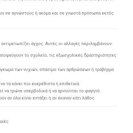
ουν σε αγνώστους ή ακόμα και σε γνωστά πρόσωπα εκτός
 αντιμετωπίζει άγχος. Αυτές οι αλλαγές περιλαμβάνουν:
α αποφεύγουν το σχολείο, τις εξωσχολικές δραστηριότητες
άγκωμα των νυχιών, σπάσιμο των αρθρώσεων ή τράβηγμα
 να τα κάνει πιο ευερέθιστα ή επιθετικά.
εί να τρώνε υπερβολικά ή να αρνούνται το φαγητό.
ούν αν όλα είναι εντάξει ή αν έκαναν κάτι λάθος.
ικές: