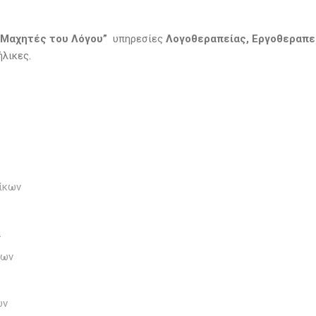
 Μαχητές του Λόγου”
υπηρεσίες
Λογοθεραπείας, Εργοθεραπεί
ήλικες.
ίκων
α
δων
ων