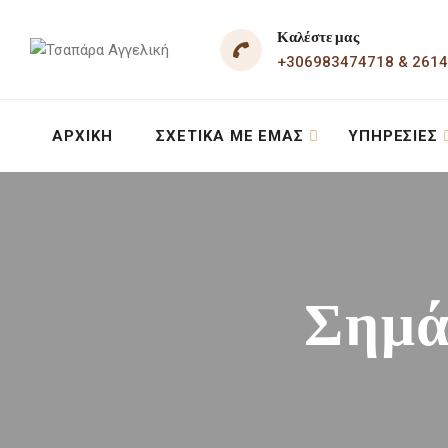
Καλέστε μας
+306983474718 & 261
ΑΡΧΙΚΉ
ΣΧΕΤΙΚΆ ΜΕ ΕΜΆΣ
ΥΠΗΡΕΣΊΕΣ
Σημά